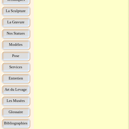
La Sculpture
La Gravure
Nos Statues
Modèles
Pose
Services
Entretien
Art du Levage
Les Musées
Glossaire
Bibliographies