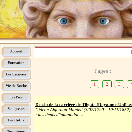
Accueil
Formation
Pages :
Les Carrières
1
2
3
Vie de Roche
Les Pros
Dessin de la carrière de Tilgate (Royaume-Uni) av
Sculpteurs
Gideon Algernon Mantell (3/02/1790 - 10/11/1852) es
: des dents d'iguanodon...
Les Outils
Techniques