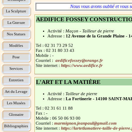
Nous vous avons oublié et vous s
La Sculpture
AEDIFICE FOSSEY CONSTRUCTI
La Gravure
Activité :
Maçon - Tailleur de pierre
Nos Statues
Adresse :
12 Avenue de la Grande Plain
Tel : 02 31 73 29 52
Modèles
Fax : 02 31 80 33 43
Mobile : -
Pose
Courriel :
aedificefossey@orange.fr
Site internet :
https://www.aedifice.fr
Services
Entretien
L'ART ET LA MATIÈRE
Art du Levage
Activité :
Tailleur de pierre
Adresse :
La Fortinerie - 14100 SAINT
Les Musées
Tel : 02 31 61 11 88
Fax : -
Glossaire
Mobile : 06 50 06 93 00
Courriel :
marmignon.jeanpaul@gmail.com
Bibliographies
Site internet :
https://lartetlamatiere-taille-de-pierre.