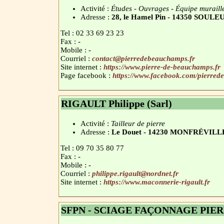
Activité :
Études - Ouvrages - Équipe muraille
Adresse :
28, le Hamel Pin - 14350 SO
Tel : 02 33 69 23 23
Fax : -
Mobile : -
Courriel :
contact@pierredebeauchamps.fr
Site internet :
https://www.pierre-de-beauchamps.fr
Page facebook :
https://www.facebook.com/pierred
RIGAULT Philippe (Sarl)
Activité :
Tailleur de pierre
Adresse :
Le Douet - 14230 MONFRÉVILL
Tel : 09 70 35 80 77
Fax : -
Mobile : -
Courriel :
philippe.rigault@nordnet.fr
Site internet :
https://www.maconnerie-rigault.fr
SFPN - SCIAGE FAÇONNAGE PI