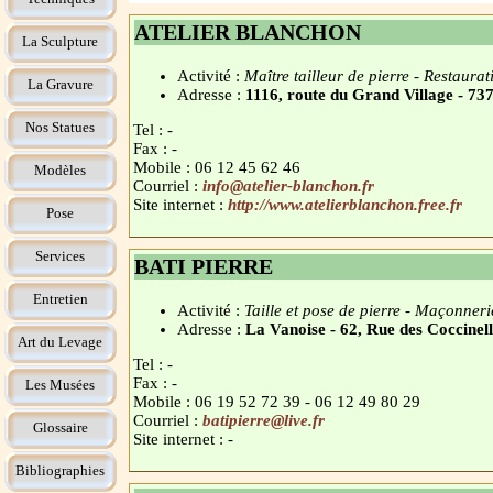
ATELIER BLANCHON
La Sculpture
Activité :
Maître tailleur de pierre - Restaura
La Gravure
Adresse :
1116, route du Grand Village -
Nos Statues
Tel : -
Fax : -
Mobile : 06 12 45 62 46
Modèles
Courriel :
info@atelier-blanchon.fr
Site internet :
http://www.atelierblanchon.free.fr
Pose
Services
BATI PIERRE
Entretien
Activité :
Taille et pose de pierre - Maçonneri
Adresse :
La Vanoise - 62, Rue des Coccin
Art du Levage
Tel : -
Fax : -
Les Musées
Mobile : 06 19 52 72 39 - 06 12 49 80 29
Courriel :
batipierre@live.fr
Glossaire
Site internet : -
Bibliographies