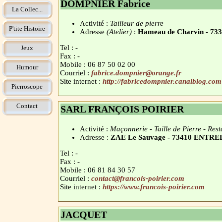
DOMPNIER Fabrice
La Collec...
Activité :
Tailleur de pierre
P'tite Histoire
Adresse
(Atelier)
:
Hameau de Charvin -
Tel : -
Jeux
Fax : -
Mobile : 06 87 50 02 00
Humour
Courriel :
fabrice.dompnier@orange.fr
Site internet :
http://fabricedompnier.canalblog.com
Pierroscope
Contact
SARL FRANÇOIS POIRIER
Activité :
Maçonnerie - Taille de Pierre - Rest
Adresse :
ZAE Le Sauvage - 73410 ENTR
Tel : -
Fax : -
Mobile : 06 81 84 30 57
Courriel :
contact@francois-poirier.com
Site internet :
https://www.francois-poirier.com
JACQUET