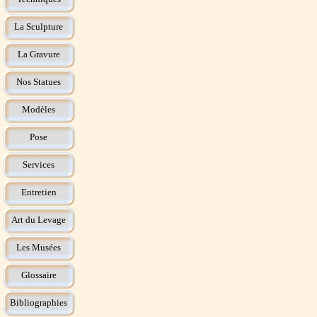
La Sculpture
La Gravure
Nos Statues
Modèles
Pose
Services
Entretien
Art du Levage
Les Musées
Glossaire
Bibliographies