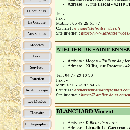
Adresse :
7, rue Pascal - 42110
La Sculpture
Tel : -
Fax : -
La Gravure
Mobile : 06 49 29 61 77
Courriel :
arnaud@lafontservices.fr
Site internet :
https://www.lafontservices
Nos Statues
Modèles
ATELIER DE SAINT ENN
Pose
Activité :
Maçon - Tailleur de pier
Adresse :
23 Bis, rue Pasteur 
Services
Tel : 04 77 29 18 98
Entretien
Fax : -
Mobile : 06 24 43 84 26
Courriel :
atelierstennemond@gmail.co
Art du Levage
Site internet :
https://l-atelier-de-st-enn
Les Musées
BLANCHARD Vincent
Glossaire
Activité :
Tailleur de pierre
Bibliographies
Adresse :
Lieu-dit Le Carteron