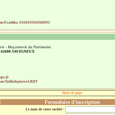
.com/Exaltika-356929584368001
rerie - Maçonnerie du Patrimoine
a - 42600 SAVIGNEUX
mps.fr
com/TailledepierreLRDT
Haut de page
Formulaire d'inscription
Le nom de votre société :