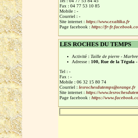
Tel : 04 77 53 84 45
Fax : 04 77 53 10 85
Mobile : -
Courriel : -
Site internet :
https://www.exaltika.fr
Page facebook :
https://fr-fr.facebook
LES ROCHES DU TEMPS
Activité :
Taille de pierre - Marb
Adresse :
100, Rue de la Tégul
Tel : -
Fax : -
Mobile : 06 32 15 80 74
Courriel :
lesrochesdutemps@orange.fr
Site internet :
https://www.lesrochesdute
Page facebook :
https://www.facebook.