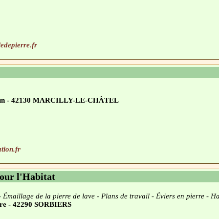
ledepierre.fr
rdun - 42130 MARCILLY-LE-CHÂTEL
tion.fr
our l'Habitat
Émaillage de la pierre de lave - Plans de travail - Éviers en pierre - Ha
ière - 42290 SORBIERS