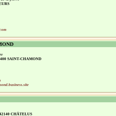
 FEURS
.com
EMOND
re
- 42400 SAINT-CHAMOND
m
emond.business.site
 - 42140 CHÂTELUS