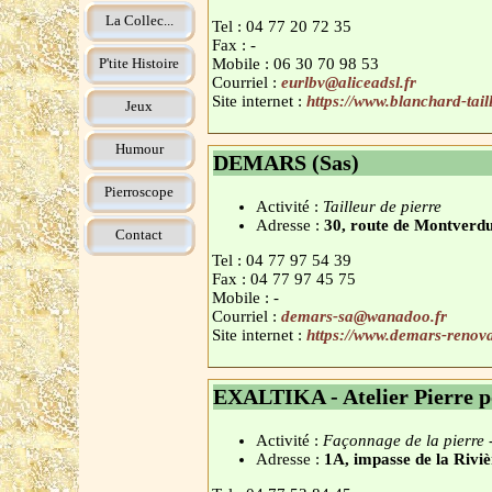
La Collec...
Tel : 04 77 20 72 35
Fax : -
P'tite Histoire
Mobile : 06 30 70 98 53
Courriel :
eurlbv@aliceadsl.fr
Site internet :
https://www.blanchard-tail
Jeux
Humour
DEMARS (Sas)
Pierroscope
Activité :
Tailleur de pierre
Adresse :
30, route de Montve
Contact
Tel : 04 77 97 54 39
Fax : 04 77 97 45 75
Mobile : -
Courriel :
demars-sa@wanadoo.fr
Site internet :
https://www.demars-renova
EXALTIKA - Atelier Pierre p
Activité :
Façonnage de la pierre - 
Adresse :
1A, impasse de la Riv