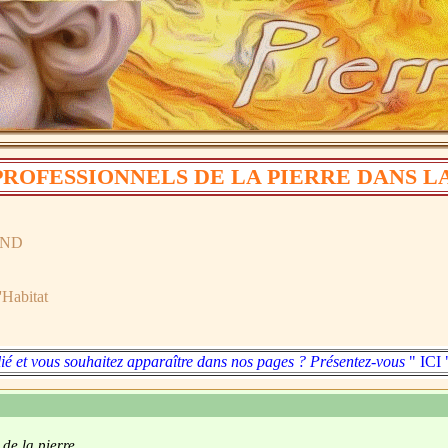
PROFESSIONNELS DE LA PIERRE DANS LA 
OND
'Habitat
é et vous souhaitez apparaître dans nos pages ? Présentez-vous
" ICI
 de la pierre