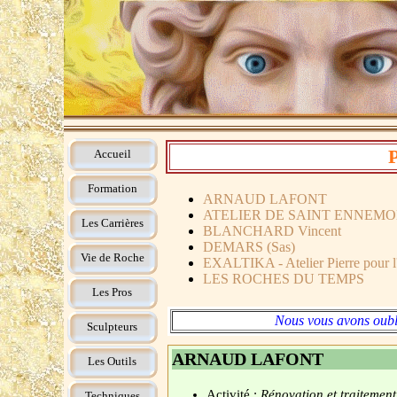
Accueil
Formation
ARNAUD LAFONT
ATELIER DE SAINT ENNEM
Les Carrières
BLANCHARD Vincent
DEMARS (Sas)
Vie de Roche
EXALTIKA - Atelier Pierre pour l
LES ROCHES DU TEMPS
Les Pros
Nous vous avons oubli
Sculpteurs
ARNAUD LAFONT
Les Outils
Activité :
Rénovation et traitement
Techniques