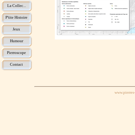
La Collec...
P'tite Histoire
Jeux
Humour
Pierroscope
Contact
www.pierres-