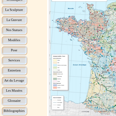
La Sculpture
La Gravure
Nos Statues
Modèles
Pose
Services
Entretien
Art du Levage
Les Musées
Glossaire
Bibliographies