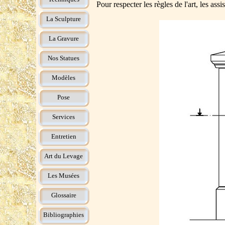
Pour respecter les règles de l'art, les ass
La Sculpture
La Gravure
Nos Statues
Modèles
Pose
Services
Entretien
Art du Levage
Les Musées
Glossaire
Bibliographies