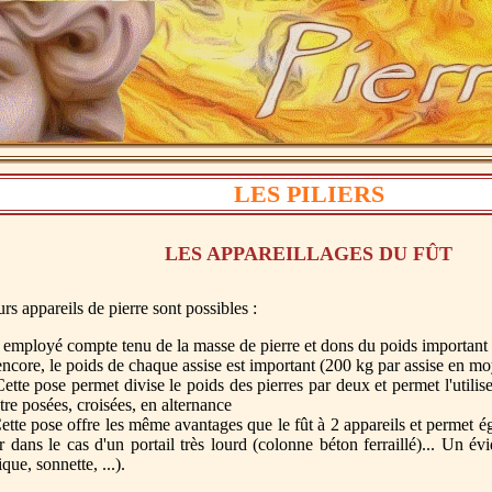
LES PILIERS
LES APPAREILLAGES DU FÛT
eurs appareils de pierre sont possibles :
 employé compte tenu de la masse de pierre et dons du poids important q
encore, le poids de chaque assise est important (200 kg par assise en m
Cette pose permet divise le poids des pierres par deux et permet l'util
 être posées, croisées, en alternance
Cette pose offre les même avantages que le fût à 2 appareils et permet é
ier dans le cas d'un portail très lourd (colonne béton ferraillé)... Un
que, sonnette, ...).