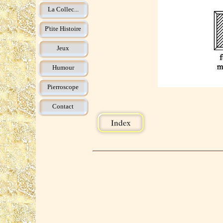
La Collec...
P'tite Histoire
Jeux
Humour
Pierroscope
Contact