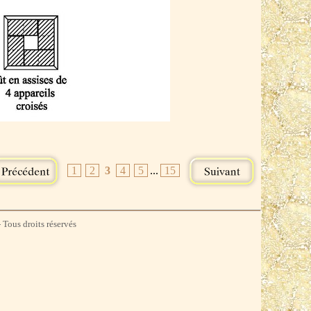
1
2
3
4
5
...
15
 Tous droits réservés