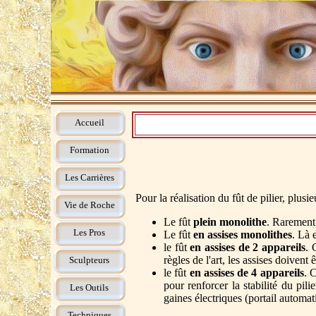
Accueil
Formation
Les Carrières
Pour la réalisation du fût de pilier, plusi
Vie de Roche
Le fût
plein monolithe
. Rarement
Les Pros
Le fût
en assises monolithes
. Là 
le fût
en assises de 2 appareils
. 
règles de l'art, les assises doivent
Sculpteurs
le fût
en assises de 4 appareils
. 
pour renforcer la stabilité du pil
Les Outils
gaines électriques (portail automati
Techniques