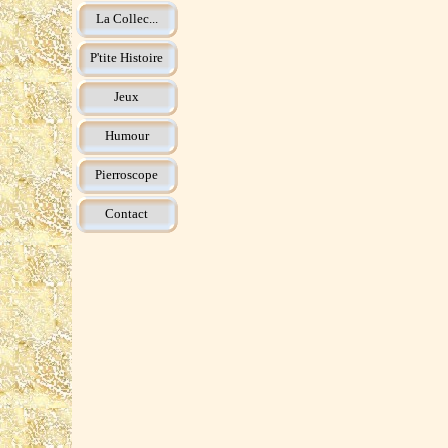
La Collec...
P'tite Histoire
Jeux
Humour
Pierroscope
Contact