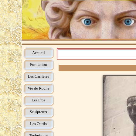
Accueil
Formation
Les Carrières
Vie de Roche
Les Pros
Sculpteurs
Les Outils
Techniques