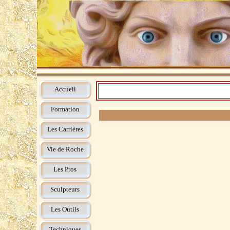
Accueil
Formation
Les Carrières
Vie de Roche
Les Pros
Sculpteurs
Les Outils
Techniques