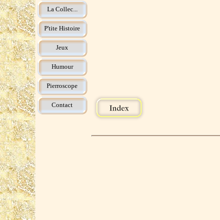
La Collec...
P'tite Histoire
Jeux
Humour
Pierroscope
Contact