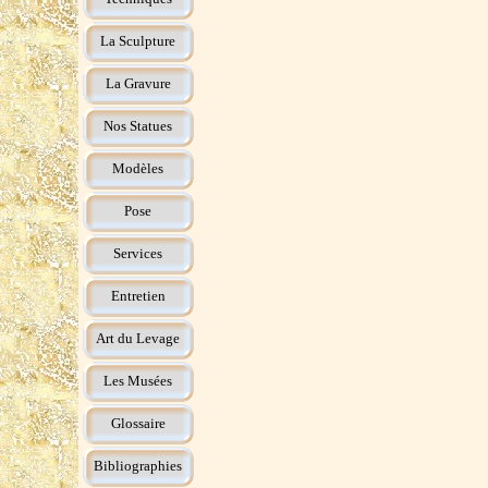
La Sculpture
La Gravure
Nos Statues
Modèles
Pose
Services
Entretien
Art du Levage
Les Musées
Glossaire
Bibliographies