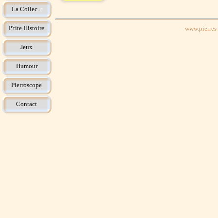
La Collec...
P'tite Histoire
www.pierres-
Jeux
Humour
Pierroscope
Contact