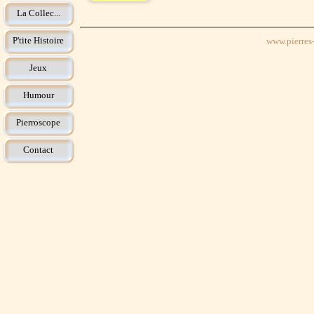
La Collec...
P'tite Histoire
www.pierres-
Jeux
Humour
Pierroscope
Contact