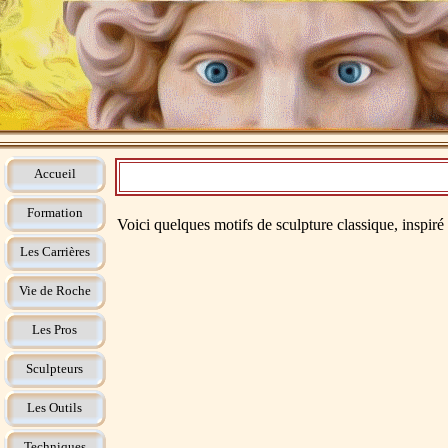
Accueil
Formation
Voici quelques motifs de sculpture classique, inspiré o
Les Carrières
Vie de Roche
Les Pros
Sculpteurs
Les Outils
Techniques