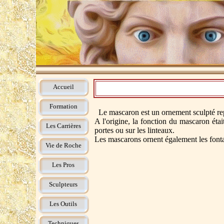
Accueil
Formation
Le mascaron est un ornement sculpté repr
A l'origine, la fonction du mascaron étai
Les Carrières
portes ou sur les linteaux.
Les mascarons ornent également les fontai
Vie de Roche
Les Pros
Sculpteurs
Les Outils
Techniques