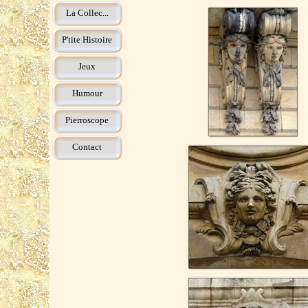
La Collec...
P'tite Histoire
Jeux
Humour
Pierroscope
Contact