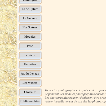
La Sculpture
La Gravure
Nos Statues
Modèles
Pose
Services
Entretien
Art du Levage
Les Musées
Toutes les photographies ci-après sont proposées
Glossaire
Cependant, les modèles photographiés existant r
Les photographies peuvent également être propos
Bibliographies
retirer immédiatement de son site les photograp