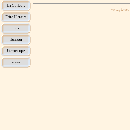
La Collec...
www.pierres-
P'tite Histoire
Jeux
Humour
Pierroscope
Contact