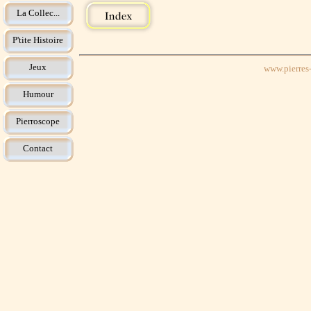
La Collec...
P'tite Histoire
Jeux
www.pierres-
Humour
Pierroscope
Contact