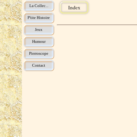
La Collec...
P'tite Histoire
Jeux
Humour
Pierroscope
Contact