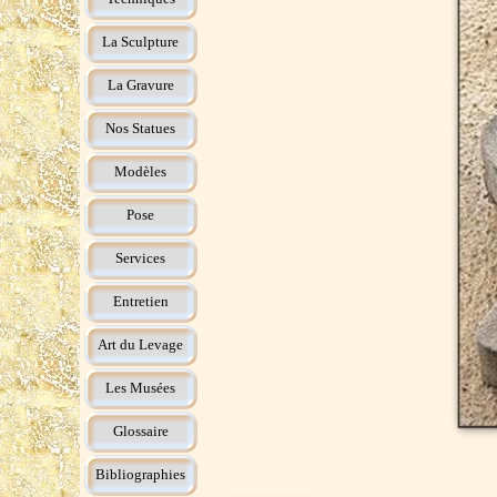
La Sculpture
La Gravure
Nos Statues
Modèles
Pose
Services
Entretien
Art du Levage
Les Musées
Glossaire
Bibliographies