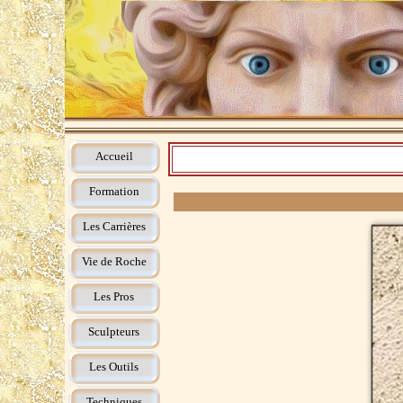
Accueil
Formation
Les Carrières
Vie de Roche
Les Pros
Sculpteurs
Les Outils
Techniques