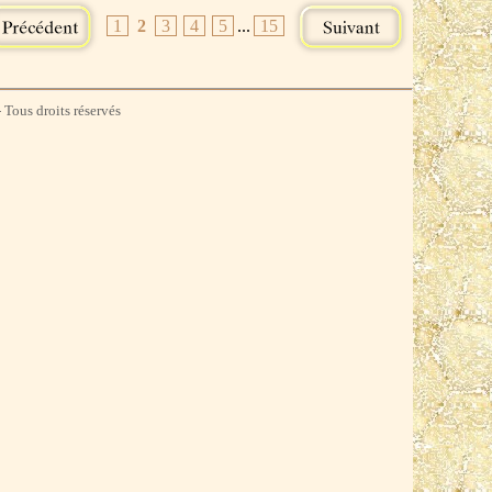
1
2
3
4
5
...
15
 Tous droits réservés