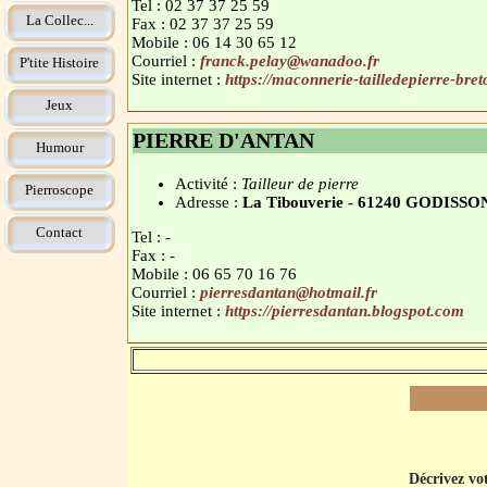
Tel : 02 37 37 25 59
La Collec...
Fax : 02 37 37 25 59
Mobile : 06 14 30 65 12
Courriel :
franck.pelay@wanadoo.fr
P'tite Histoire
Site internet :
https://maconnerie-tailledepierre-bret
Jeux
PIERRE D'ANTAN
Humour
Activité :
Tailleur de pierre
Pierroscope
Adresse :
La Tibouverie - 61240 GODISSO
Contact
Tel : -
Fax : -
Mobile : 06 65 70 16 76
Courriel :
pierresdantan@hotmail.fr
Site internet :
https://pierresdantan.blogspot.com
Décrivez vot