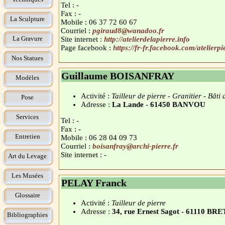
Tel : -
Fax : -
La Sculpture
Mobile : 06 37 72 60 67
Courriel :
pgiraud8@wanadoo.fr
La Gravure
Site internet :
http://atelierdelapierre.info
Page facebook :
https://fr-fr.facebook.com/atelierpi
Nos Statues
Guillaume BOISANFRAY
Modèles
Activité :
Tailleur de pierre - Granitier - Bâti
Pose
Adresse :
La Lande - 61450 BANVOU
Services
Tel : -
Fax : -
Entretien
Mobile : 06 28 04 09 73
Courriel :
boisanfray@archi-pierre.fr
Site internet : -
Art du Levage
Les Musées
PELAY Franck
Glossaire
Activité :
Tailleur de pierre
Adresse :
34, rue Ernest Sagot - 61110 
Bibliographies