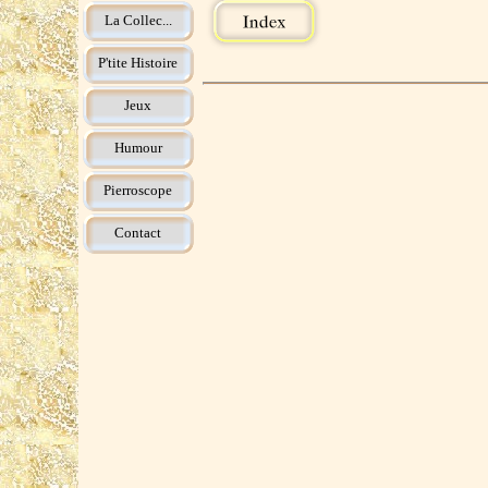
La Collec...
P'tite Histoire
Jeux
Humour
Pierroscope
Contact