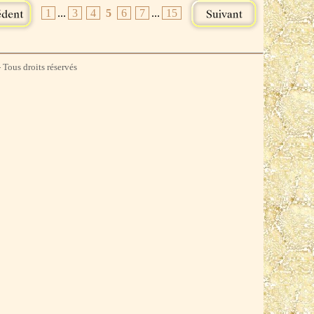
1
...
3
4
5
6
7
...
15
 Tous droits réservés