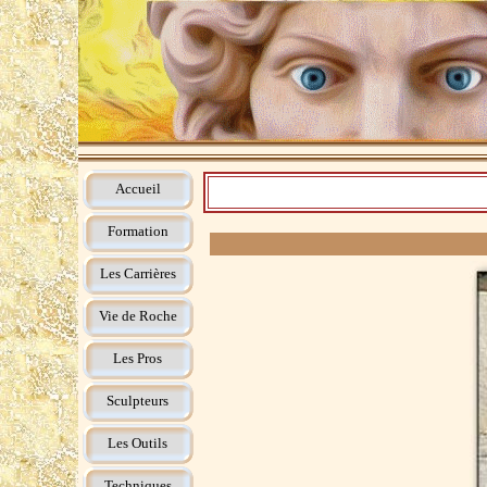
Accueil
Formation
Les Carrières
Vie de Roche
Les Pros
Sculpteurs
Les Outils
Techniques