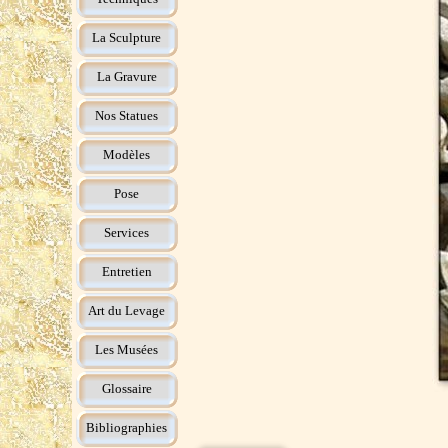
La Sculpture
La Gravure
Nos Statues
Modèles
Pose
Services
Entretien
Art du Levage
Les Musées
Glossaire
Bibliographies