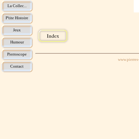
La Collec...
P'tite Histoire
Jeux
Humour
Pierroscope
www.pierres-
Contact