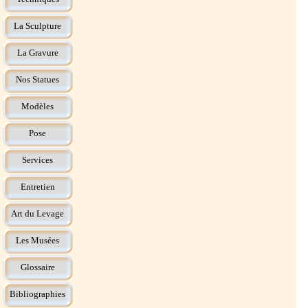
La Sculpture
La Gravure
Nos Statues
Modèles
Pose
Services
Entretien
Art du Levage
Les Musées
Glossaire
Bibliographies