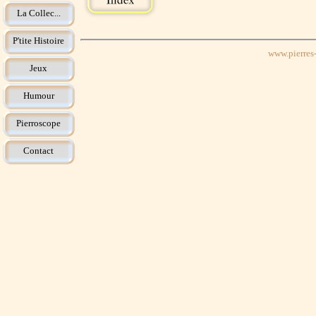
La Collec...
P'tite Histoire
www.pierres-
Jeux
Humour
Pierroscope
Contact