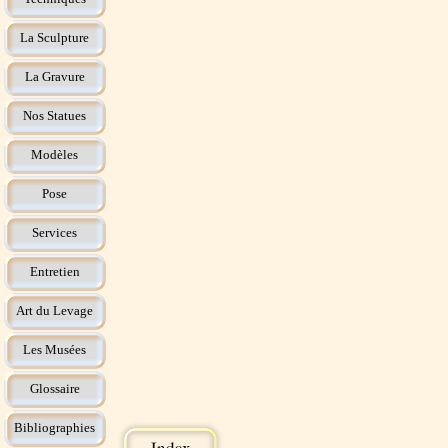
La Sculpture
La Gravure
Nos Statues
Modèles
Pose
Services
Entretien
Art du Levage
Les Musées
Glossaire
Bibliographies