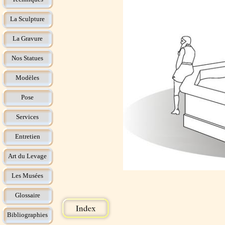
La Sculpture
La Gravure
Nos Statues
Modèles
Pose
Services
Entretien
Art du Levage
Les Musées
Glossaire
Bibliographies