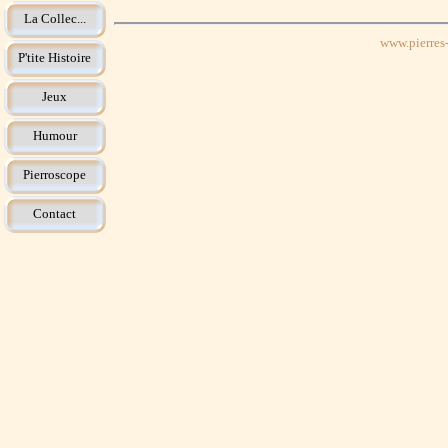
La Collec...
www.pierres-
P'tite Histoire
Jeux
Humour
Pierroscope
Contact