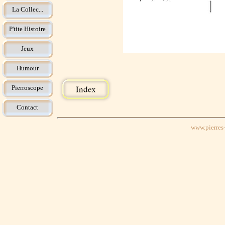
La Collec...
P'tite Histoire
Jeux
Humour
Pierroscope
Contact
www.pierres-