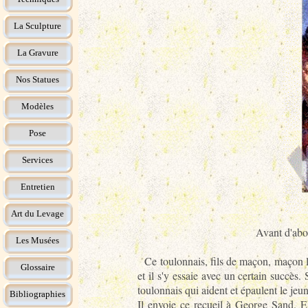
La Sculpture
La Gravure
Nos Statues
Modèles
Pose
Services
Entretien
Art du Levage
Avant d'abo
Les Musées
Ce toulonnais, fils de maçon, maçon lu
Glossaire
et il s'y essaie avec un certain succès
toulonnais qui aident et épaulent le jeu
Bibliographies
Il envoie ce recueil à George Sand. El