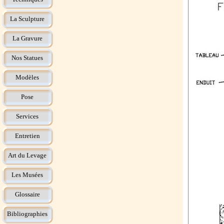
La Sculpture
La Gravure
Nos Statues
Modèles
Pose
Services
Entretien
Art du Levage
Les Musées
Glossaire
Bibliographies