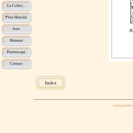
La Collec...
P'tite Histoire
Jeux
Humour
Pierroscope
Contact
www.pierres-